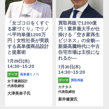
「女ゴコロをくすぐ
買取再販で1200億
る家づくり」でリノ
円！業界最大手が仕
ベ平均単価1200万
掛ける「空き家再生
円｜女性社長が実践
ビジネス」の全貌―
する高単価商品設計
新築高騰時代に中古
と提案術
住宅市場は主役にな
れるか―
7月29日(水)
14:30~15:20
7月30日(木)
14:30~15:20
高単価リノベ
テーマ
買取再販
テーマ
女子建築設計
代表取締役
カチタス
代表取締役
大津美奈子氏
新井健資氏