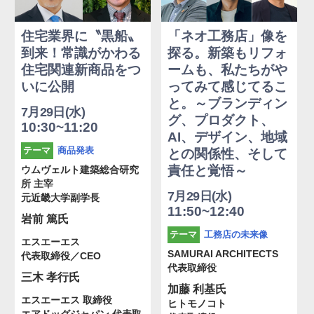
住宅業界に〝黒船〟
「ネオ工務店」像を
到来！常識がかわる
探る。新築もリフォ
住宅関連新商品をつ
ームも、私たちがや
いに公開
ってみて感じてるこ
と。～ブランディン
7月29日(水)
グ、プロダクト、
10:30~11:20
AI、デザイン、地域
商品発表
テーマ
との関係性、そして
責任と覚悟～
ウムヴェルト建築総合研究
所 主宰
7月29日(水)
元近畿大学副学長
11:50~12:40
岩前 篤氏
工務店の未来像
テーマ
エスエーエス
SAMURAI ARCHITECTS
代表取締役／CEO
代表取締役
三木 孝行氏
加藤 利基氏
エスエーエス 取締役
ヒトモノコト