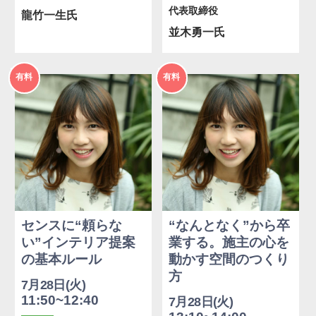
代表取締役
龍竹一生氏
並木勇一氏
2026年
2026年
有料
有料
度
度
センスに“頼らな
“なんとなく”から卒
い”インテリア提案
業する。施主の心を
の基本ルール
動かす空間のつくり
方
7月28日(火)
11:50~12:40
7月28日(火)