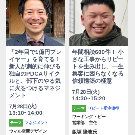
「2年目で1億円プレ
年間相談600件！ 小
イヤー」を育てる！
さな工事からリピー
新人が劇的に伸びる
トを生み出し、一生
独自のPDCAサイク
集客に困らなくなる
ルと、部下のやる気
信頼構築の極意
に火をつけるマネジ
7月28日(火)
メント
14:30~15:20
7月28日(火)
リピート受注獲得
テーマ
13:10~14:00
ワーキング・ビー
マネジメント
営業部 主任
テーマ
飯塚 隆岐氏
ウィル空間デザイン