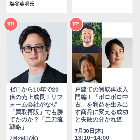
塩谷英明氏
2026年
2026年
有料
有料
度
度
ゼロから10年で20
戸建ての買取再販入
倍の売上成長！リフ
門編！「ボロボロ中
ォーム会社がなぜ
古」を利益を生み出
「買取再販」でも勝
す商品に変える成功
てたのか？「二刀流
と失敗の分かれ道
戦略」
7月30日(木)
13:10~14:00
7月29日(水)