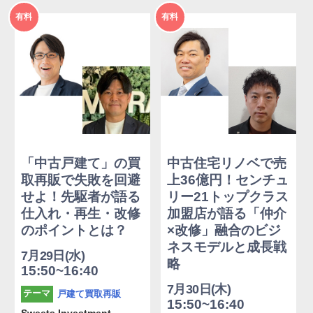
2026年
2026年
有料
有料
度
度
「中古戸建て」の買
中古住宅リノベで売
取再販で失敗を回避
上36億円！センチュ
せよ！先駆者が語る
リー21トップクラス
仕入れ・再生・改修
加盟店が語る「仲介
のポイントとは？
×改修」融合のビジ
ネスモデルと成長戦
7月29日(水)
略
15:50~16:40
7月30日(木)
戸建て買取再販
テーマ
15:50~16:40