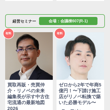
経営セミナー
会場：会議棟607(R-1)
2026年
2026年
有料
有料
度
度
買取再販・売買仲
ゼロから2年で年商5
介・リノベの未来
億円！〜下請け施工
編集長が示す中古住
店がリノベ転換で築
宅流通の最新地図
いた必勝モデル〜
2026