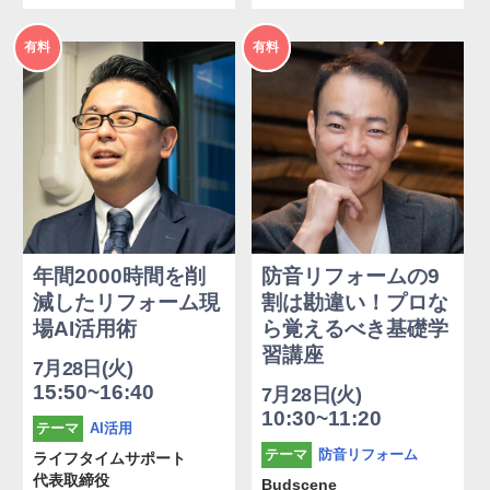
2026年
2026年
有料
有料
度
度
年間2000時間を削
防音リフォームの9
減したリフォーム現
割は勘違い！プロな
場AI活用術
ら覚えるべき基礎学
習講座
7月28日(火)
15:50~16:40
7月28日(火)
10:30~11:20
AI活用
テーマ
防音リフォーム
テーマ
ライフタイムサポート
代表取締役
Budscene