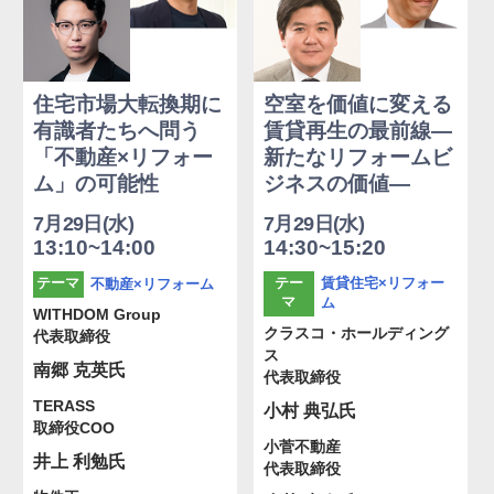
住宅市場大転換期に
空室を価値に変える
有識者たちへ問う
賃貸再生の最前線―
「不動産×リフォー
新たなリフォームビ
ム」の可能性
ジネスの価値―
7月29日(水)
7月29日(水)
13:10~14:00
14:30~15:20
賃貸住宅×リフォー
不動産×リフォーム
テーマ
テー
マ
ム
WITHDOM Group
クラスコ・ホールディング
代表取締役
ス
南郷 克英氏
代表取締役
TERASS
小村 典弘氏
取締役COO
小菅不動産
井上 利勉氏
代表取締役