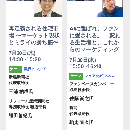
再定義される住宅市
AIに選ばれ、ファン
場 〜マーケット現状
に愛される。― 変わ
とミライの勝ち筋〜
る生活者と、これか
らのマーケティング
7月30日(木)
14:30~15:20
7月30日(木)
15:50~16:40
業界トレンド
テーマ
フェア化ビジネス
テーマ
新建新聞社
代表取締役
ファンベースカンパニー
取締役会長
三浦 祐成氏
佐藤 尚之氏
リフォーム産業新聞社
専務取締役 報道部長
駒商
代表取締役
福田善紀氏
駒走 宜久氏