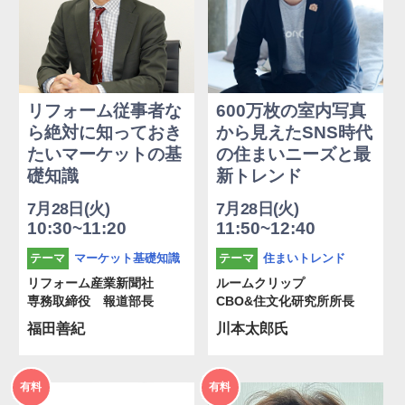
リフォーム従事者な
600万枚の室内写真
ら絶対に知っておき
から見えたSNS時代
たいマーケットの基
の住まいニーズと最
礎知識
新トレンド
7月28日(火)
7月28日(火)
10:30~11:20
11:50~12:40
マーケット基礎知識
住まいトレンド
テーマ
テーマ
リフォーム産業新聞社
ルームクリップ
専務取締役 報道部長
CBO&住文化研究所所⾧
福田善紀
川本太郎氏
2026年
2026年
有料
有料
度
度