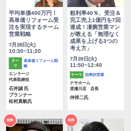
平均単価400万円！
粗利率40％、受注＆
高単価リフォーム受
完工売上1億円を7回
注を実現するチーム
達成！凄腕営業マン
営業戦略
が教える「無理なく
成果を上げる3つの
7月28日(火)
考え方」
10:30~11:20
7月28日(火)
高単価リフォーム戦
テー
11:50~12:40
マ
略
エンラージ
効率的営業
テーマ
代表取締役
ナサホーム
石井誠 氏
逆瀬川店 店長
プランナー
仲祥二氏
松村真帆氏
2026年
2026年
有料
有料
度
度