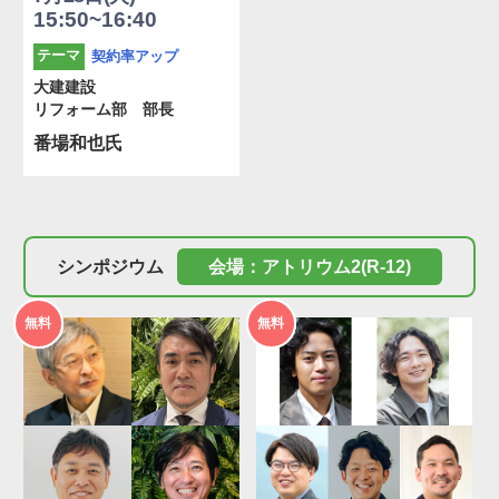
15:50~16:40
契約率アップ
テーマ
大建建設
リフォーム部 部長
番場和也氏
シンポジウム
会場：アトリウム2(R-12)
2026年
2026年
無料
無料
度
度