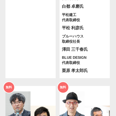
白都 卓磨氏
平松建工
代表取締役
平松 利彦氏
ブルーハウス
取締役社長
澤田 三千春氏
BLUE DESIGN
代表取締役
栗原 孝太郎氏
2026年
2026年
無料
無料
度
度