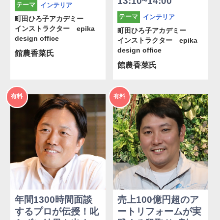
13:10~14:00
インテリア
テーマ
インテリア
テーマ
町田ひろ子アカデミー
インストラクター epika
町田ひろ子アカデミー
design office
インストラクター epika
design office
館農香菜氏
館農香菜氏
2026年
2026年
有料
有料
度
度
年間1300時間面談
売上100億円超のア
するプロが伝授！叱
ートリフォームが実