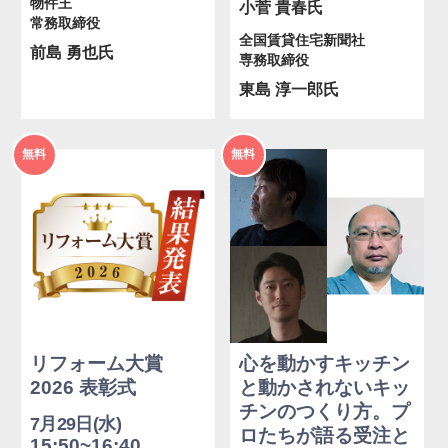
物件王
小菅 貴春氏
常務取締役
全国賃貸住宅新聞社
前島 勇也氏
専務取締役
東島 淳一郎氏
2026年
2026年
無料
無料
度
度
リフォーム大賞
心を動かすキッチン
2026 表彰式
と動かされないキッ
チンのつくり方。プ
7月29日(水)
ロたちが語る受注と
15:50~16:40