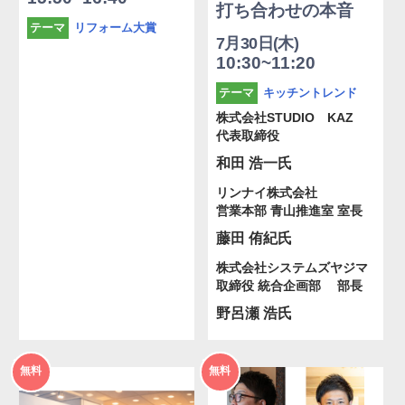
打ち合わせの本音
リフォーム大賞
テーマ
7月30日(木)
10:30~11:20
キッチントレンド
テーマ
株式会社STUDIO KAZ
代表取締役
和田 浩一氏
リンナイ株式会社
営業本部 青山推進室 室長
藤田 侑紀氏
株式会社システムズヤジマ
取締役 統合企画部 部長
野呂瀬 浩氏
2026年
2026年
無料
無料
度
度