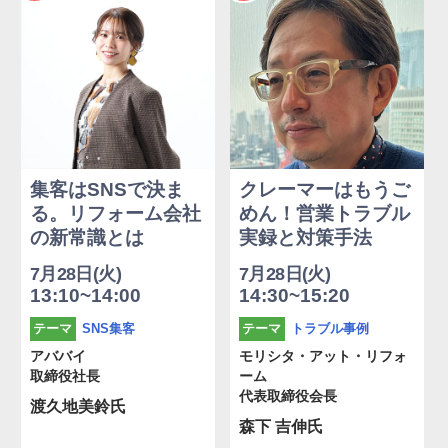
集客はSNSで決ま
クレーマーはもうご
る。リフォーム会社
めん！営業トラブル
の新常識とは
実録と対策手法
7月28日(火)
7月28日(火)
13:10~14:00
14:30~15:20
SNS集客
トラブル事例
テーマ
テーマ
アババイ
モリシタ・アット・リフォ
取締役社長
ーム
代表取締役会長
渡久地美鈴氏
森下 吉伸氏