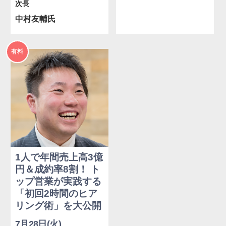
次長
中村友輔氏
2026年
有料
度
1人で年間売上高3億
円＆成約率8割！ ト
ップ営業が実践する
「初回2時間のヒア
リング術」を大公開
7月28日(火)