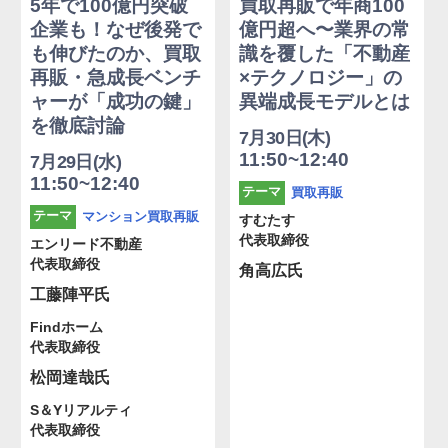
5年で100億円突破
買取再販で年商100
企業も！なぜ後発で
億円超へ〜業界の常
も伸びたのか、買取
識を覆した「不動産
再販・急成長ベンチ
×テクノロジー」の
ャーが「成功の鍵」
異端成長モデルとは
を徹底討論
7月30日(木)
11:50~12:40
7月29日(水)
11:50~12:40
買取再販
テーマ
マンション買取再販
テーマ
すむたす
代表取締役
エンリード不動産
代表取締役
角高広氏
工藤陣平氏
Findホーム
代表取締役
松岡達哉氏
S＆Yリアルティ
代表取締役