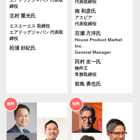
エアドッグジャパン 代表取
代表取締役
締役
南 和彦氏
北村 重光氏
アスピア
代表取締役
エスエーエス 取締役
エアドッグジャパン 代表取
百瀬 方洋氏
締役
House Product Market
Inc.
柗浦 好紀氏
General Manager
田村 友一氏
物件王
常務取締役
前島 勇也氏
2026年
2026年
無料
無料
度
度