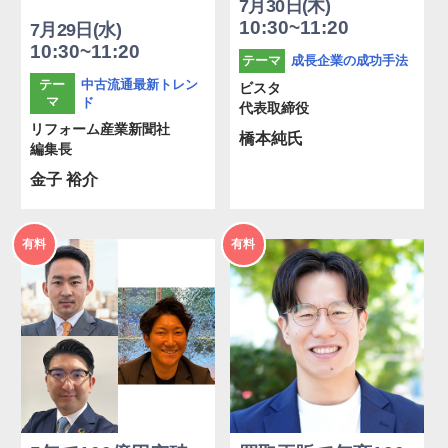
7月30日(木)
10:30~11:20
7月29日(水)
10:30~11:20
成長企業の成功手法
テーマ
中古流通最新トレン
テー
ビスタ
マ
ド
代表取締役
リフォーム産業新聞社
橋本純氏
編集長
金子 裕介
2026年
2026年
有料
有料
度
度