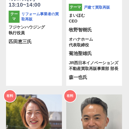
13:10~14:00
戸建て買取再販
テーマ
リフォーム事業者の買
テー
まいほむ
マ
取再販
CEO
フジケンハウジング
牧野智樹氏
執行役員
オハナホーム
匹田恵三氏
代表取締役
菊池聖雄氏
JR西日本イノベーションズ
不動産買取再販事業部 部長
森一也氏
2026年
2026年
有料
有料
度
度