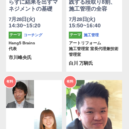
らずに結果を出すマ
践する段取り8割、
ネジメントの基礎
施工管理の全容
7月28日(火)
7月28日(火)
14:30~15:20
15:50~16:40
コーチング
施工管理
テーマ
テーマ
Hang5 Brains
アートリフォーム
代表
施工管理室 室長代理兼技術
管理室
市川峰央氏
白川 万騎氏
2026年
2026年
有料
有料
度
度