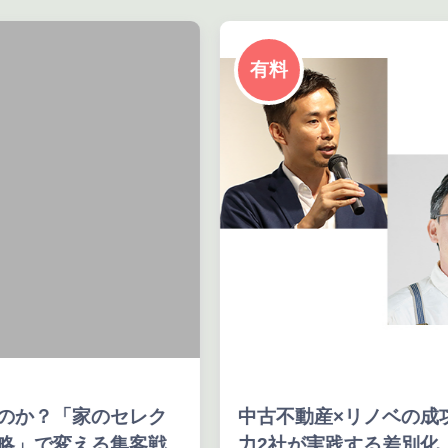
有料
家のセレク
中古不動産×リノベの成功法則！
える集客戦
力2社が実践する差別化、受注戦