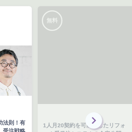
無料
ゼ
有
1人月20契約を可能にしたリフォ
ジ
略