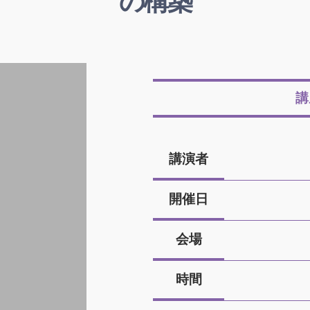
の構築
講
講演者
開催日
会場
時間