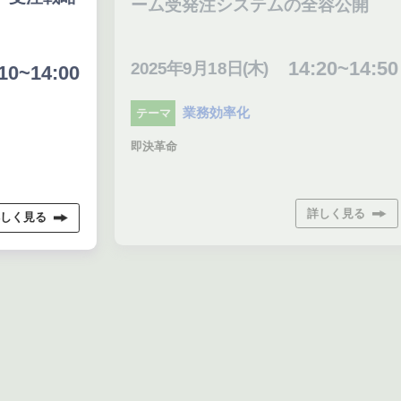
ーム受発注システムの全容公開
な
14:20~14:50
2025年9月18日(木)
20
0
業務効率化
テーマ
テ
即決革命
プラ
松
GAL
部）
詳しく見る
大
フォ
岸