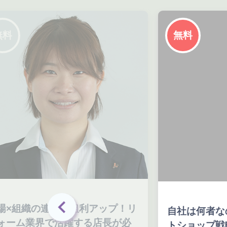
無料
の連携で粗利アップ！リ
自社は何者なのか？「
界で活躍する店長が必
トショップ戦略」で変