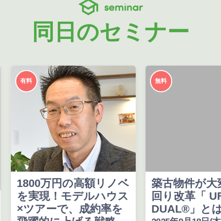
seminar
同日のセミナー
有料
無料
1800万円の高額リノベ
築古物件が大
を実現！モデルハウス
回り改革「 U
×ツアーで、成約率を
DUAL®」と