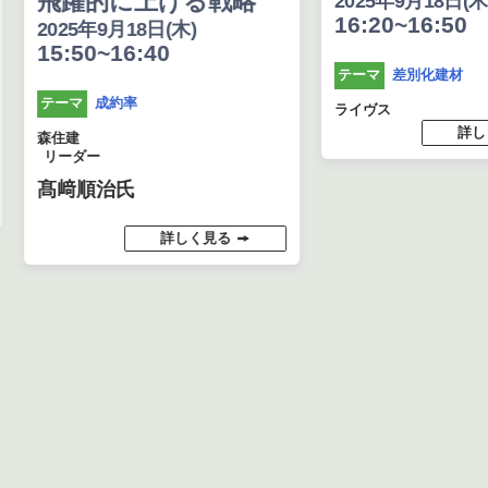
飛躍的に上げる戦略
2025年9月18日(木
16:20~16:50
2025年9月18日(木)
15:50~16:40
差別化建材
テーマ
成約率
テーマ
ライヴス
詳し
森住建
リーダー
髙﨑順治氏
詳しく見る