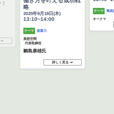
働き方を叶える成功戦
略
簡易施工
テーマ
2025年9月18日(木)
13:10~14:00
オークマ
詳し
提案力
テーマ
美想空間
代表取締役
鯛島康雄氏
詳しく見る