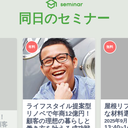
seminar
同日のセミナー
有料
無料
ライフスタイル提案型
屋根リフォー
リノベで年商12億円！
な材料選定に
顧客の理想の暮らしと
2025年9月18日(木
13:40~14:10