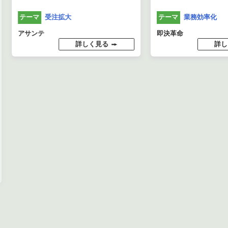
受注拡大
業務効率化
テーマ
テーマ
アサンテ
即決革命
詳しく見る
詳し