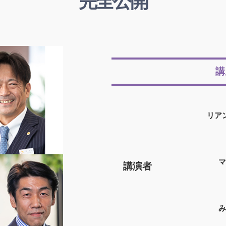
完全公開
講
リア
マ
講演者
み