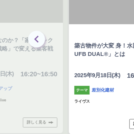
なのか？「家のセレク
築古物件が大変 身！水
戦略」で変える集客戦
UFB DUAL®」とは
16:20~16:50
日(木)
16
2025年9月18日(木)
アップ
差別化建材
テーマ
ive
ライヴス
詳しく見る