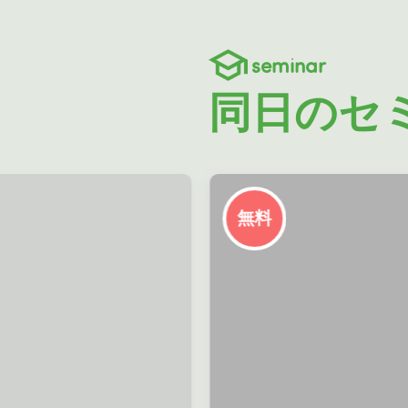
seminar
同日のセ
無料