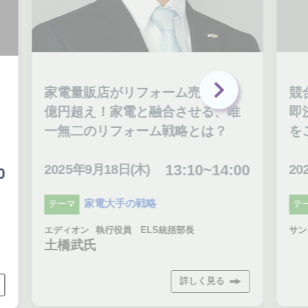
家電量販店がリフォーム売上600
競
億円超え！家電と融合させる、唯
即
一無二のリフォーム戦略とは？
を
13:10~14:00
2025年9月18日(木)
20
0
家電大手の戦略
テーマ
テ
エディオン
執行役員 ELS統括部長
サン
土橋武氏
詳しく見る