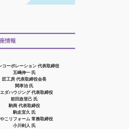
座情報
ンコーポレーション 代表取締役
五嶋伸一 氏
匠工房 代表取締役会長
関孝治 氏
エダハウジング 代表取締役
前田政登己 氏
駒商 代表取締役
駒走宜久 氏
やこリフォーム 常務取締役
小川剣人 氏