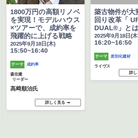
1800万円の高額リノベ
築古物件が大
を実現！モデルハウス
回り改革「 U
×ツアーで、成約率を
DUAL®」と
飛躍的に上げる戦略
2025年9月18日(木
16:20~16:50
2025年9月18日(木)
15:50~16:40
差別化建材
テーマ
成約率
テーマ
ライヴス
詳し
森住建
リーダー
髙﨑順治氏
詳しく見る