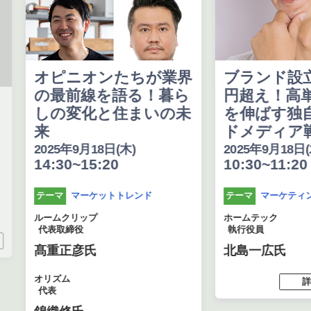
オピニオンたちが業界
ブランド設立
の最前線を語る！暮ら
円超え！高単
しの変化と住まいの未
を伸ばす独自
来
ドメディア戦
2025年9月18日(木)
2025年9月18日(木
14:30~15:20
10:30~11:20
マーケットトレンド
マーケティン
テーマ
テーマ
ルームクリップ
ホームテック
代表取締役
執行役員
髙重正彦氏
北島一広氏
オリズム
詳し
代表