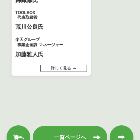
錦織修氏
TOOLBOX
代表取締役
荒川公良氏
楽天グループ
事業企画課 マネージャー
加藤雅人氏
詳しく見る
次へ
前へ
一覧ページへ