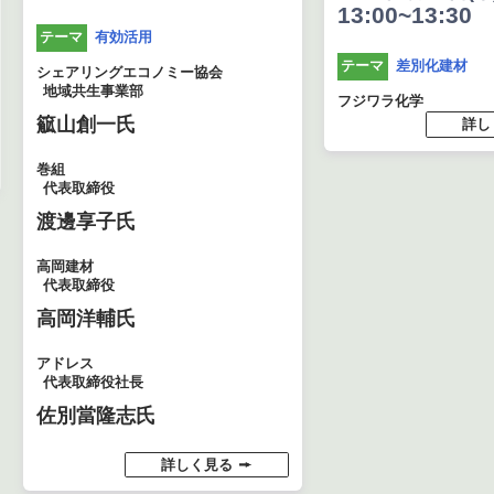
13:00~13:30
有効活用
テーマ
差別化建材
テーマ
シェアリングエコノミー協会
地域共生事業部
フジワラ化学
䉉山創一氏
詳し
巻組
代表取締役
渡邊享子氏
高岡建材
代表取締役
高岡洋輔氏
アドレス
代表取締役社長
佐別當隆志氏
詳しく見る