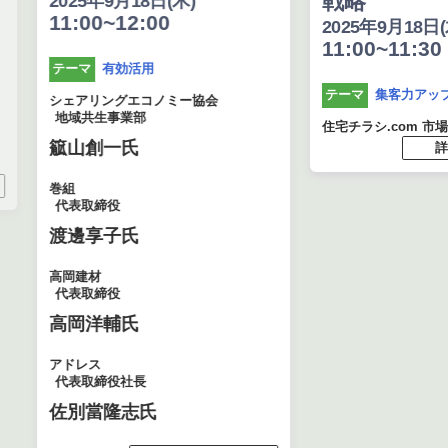
戦略
2025年9月18日(木)
11:00~12:00
2025年9月18日(木
11:00~11:30
有効活用
テーマ
集客力アップ
テーマ
シェアリングエコノミー協会
地域共生事業部
住宅チラシ.com 市場印
䉉山創一氏
詳し
巻組
代表取締役
渡邊享子氏
高岡建材
代表取締役
高岡洋輔氏
アドレス
代表取締役社長
佐別當隆志氏