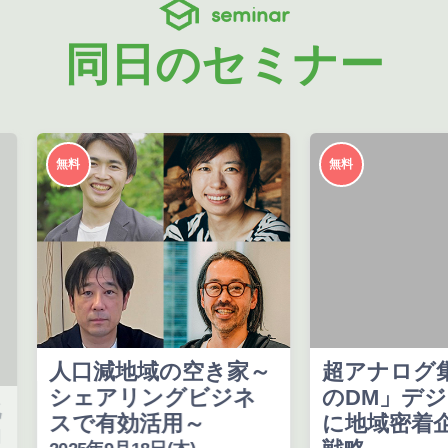
seminar
同日のセミナー
無料
無料
人口減地域の空き家～
超アナログ集
シェアリングビジネ
のDM」デジ
スで有効活用～
に地域密着企