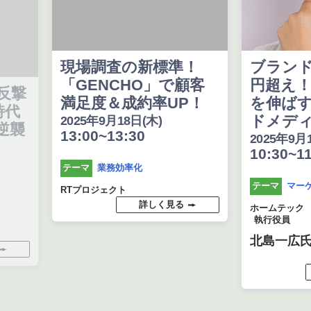
現場調査の新標準！
ブランド設立
「GENCHO」で顧客
円超え！高単
満足度＆成約率UP！
を伸ばす独自
ドメディア戦
2025年9月18日(木)
13:00~13:30
2025年9月18日(木
10:30~11:20
業務効率化
テーマ
マーケティン
テーマ
RTプロジェクト
詳しく見る
ホームテック
執行役員
北島一広氏
詳し