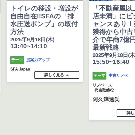
トイレの移設・増設が
「不動産屋以
自由自在!!SFAの「排
店未満」にビ
水圧送ポンプ」の取付
ャンスあり！
方法
獲得から中古
介で年商7億
2025年9月18日(木)
13:40~14:10
最新戦略
2025年9月18日(木
提案力アップ
テーマ
15:50~16:40
SFA Japan
詳しく見る
中古リノベ
テーマ
リノベース
代表取締役
阿久澤透氏
詳し