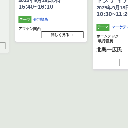
ドメディア戦
2025年9月18日(木)
15:40~16:10
2025年9月18日(木
10:30~11:20
住宅診断
テーマ
マーケティン
テーマ
アマケン関西
詳しく見る
ホームテック
執行役員
北島一広氏
詳し