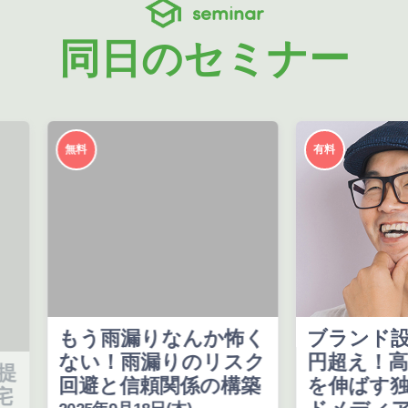
seminar
同日のセミナー
無料
有料
もう雨漏りなんか怖く
ブランド設立
ない！雨漏りのリスク
円超え！高単
回避と信頼関係の構築
を伸ばす独自