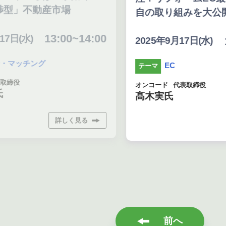
型」不動産市場
自の取り組みを大公開
13:00~14:00
日(水)
11
2025年9月17日(水)
マッチング
EC
テーマ
締役
オンコード
代表取締役
髙木実氏
詳しく見る
前へ