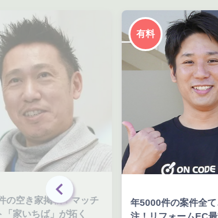
有料
件の空き家掲載！マッチ
年5000件の案件全て
「家いちば」が拓く
注！リフォームEC最