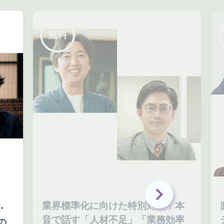
無料
業界標準化に向けた特別対談！本
激
音で話す「人材不足」「業務効率
シ