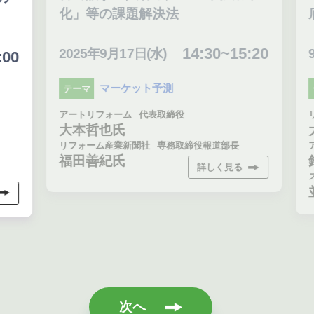
化」等の課題解決法
底
14:30~15:20
2025年9月17日(水)
9月
0
マーケット予測
テーマ
テ
アートリフォーム
代表取締役
リア
大本哲也氏
大
リフォーム産業新聞社
専務取締役報道部長
アー
福田善紀氏
鈴
詳しく見る
スプ
並
次へ