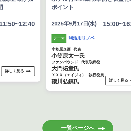
ポイント
:50~12:40
15:00~16:0
2025年9月17日(水)
利活用リノベ
テーマ
小笠原企画
代表
小笠原太一氏
ファンバウンド
代表取締役
大門拓童氏
詳しく見る
ＸＸＸ（エイジィ）
執行役員
詳しく見る
磯川弘鎮氏
一覧ページへ