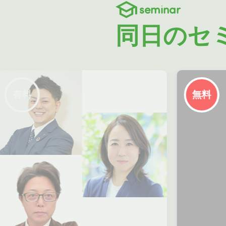
seminar
同日のセ
無料