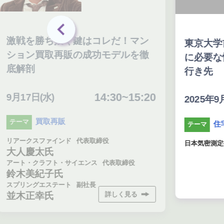
抜く鍵はコレだ！マン
東京大学前准教授と考
再販の成功モデルを徹
に必要な性能と選ばれ
行き先
14:30~15:20
10
2025年9月17日(水)
販
住宅性能向上
テーマ
ンド
代表取締役
日本気密測定推進協会
・サイエンス
代表取締役
氏
ート
副社長
詳しく見る