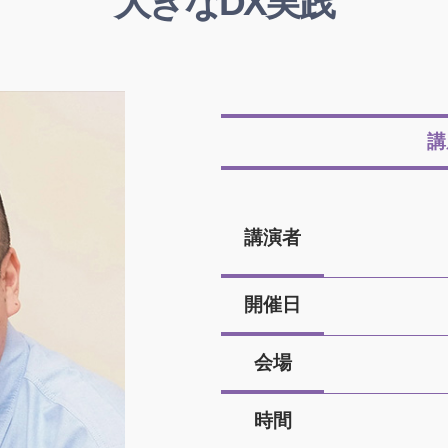
大きなDX実践
講
講演者
開催日
会場
時間