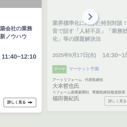
業界標準化に向けた特別対談！本
A
音で話す「人材不足」「業務効率
か
化」等の課題解決法
イ
14:30~15:20
2025年9月17日(水)
20
0
マーケット予測
テーマ
テ
アートリフォーム
代表取締役
シッ
大本哲也氏
リフォーム産業新聞社
専務取締役報道部長
福田善紀氏
詳しく見る