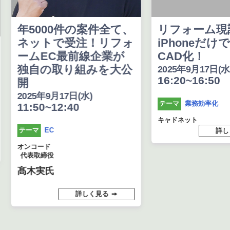
年5000件の案件全て、
リフォーム現
ネットで受注！リフォ
iPhoneだけ
ームEC最前線企業が
CAD化！
独自の取り組みを大公
2025年9月17日(水
16:20~16:50
開
2025年9月17日(水)
業務効率化
テーマ
11:50~12:40
キャドネット
EC
テーマ
詳し
オンコード
代表取締役
髙木実氏
詳しく見る