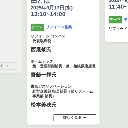
由とは
2025年9月17日(水
11:40~12:10
2025年9月17日(水)
13:10~14:00
受注拡大
テーマ
リフォーム営業
テーマ
リフィード
詳し
リフォーム コンパス
代表取締役
西尾肇氏
ホームテック
第一営業部副部長 兼 相模原店店長
齋藤一輝氏
東京ガスリノベーション
経営企画部 担当部長（前リフォーム
事業部 部長）
松本美穂氏
詳しく見る