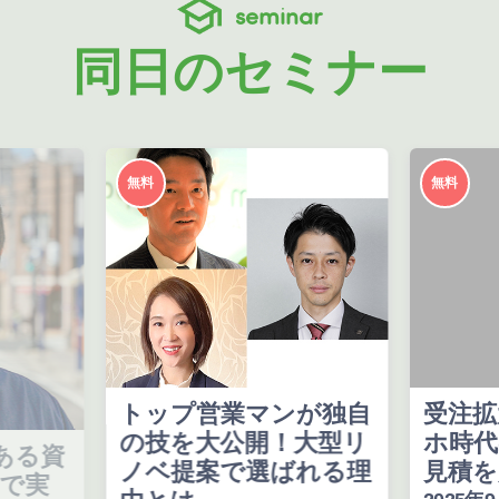
seminar
同日のセミナー
無料
無料
トップ営業マンが独自
受注拡大を加
の技を大公開！大型リ
ホ時代の戦術で
ノベ提案で選ばれる理
見積を超える