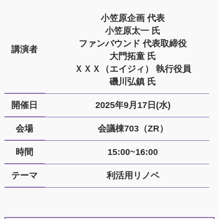
小笠原企画 代表
小笠原太一 氏
ファンバウンド 代表取締役
講演者
大門拓童 氏
ＸＸＸ（エイジィ） 執行役員
磯川弘鎮 氏
開催日
2025年9月17日(水)
会場
会議棟703（ZR）
時間
15:00~16:00
テーマ
利活用リノベ