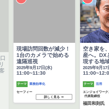
現場訪問回数が減少！
空き家を、価
1台のカメラで始める
産へ。DXと
遠隔巡視
現する地域創
2025年9月17日(水)
2025年9月17日(水
11:00~11:30
11:00~12:00
業務効率化
活用
テーマ
テーマ
セーフィー
エンジョイワークス
代表取締役
詳しく見る
福田和則氏