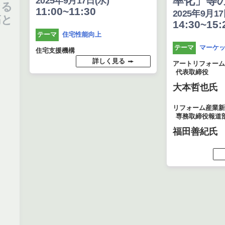
率化」等の課
2025年9月17日(水)
11:00~11:30
2025年9月17日(水
14:30~15:20
住宅性能向上
テーマ
マーケット予
テーマ
住宅支援機構
詳しく見る
アートリフォーム
代表取締役
大本哲也氏
リフォーム産業新聞社
専務取締役報道部長
福田善紀氏
詳し