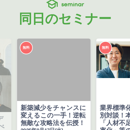
seminar
同日のセミナー
無料
無料
新築減少をチャンスに
業界標準化に
変えるこの一手！逆転
別対談！本音
無敵な攻略法を伝授！
「人材不足」