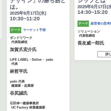
デザイン」の勝ち筋と
シップとは
は。
2025年9月17日(水
14:30~15:20
2025年9月17日(水)
10:30~11:20
経営者の思考
テーマ
マーケット予測
テーマ
ソリューション
代表取締役
ダンドリワーク
代表取締役
長友威一郎氏
加賀爪宏介氏
詳し
LIFE LABEL・Dolive・ yado
代表
林哲平氏
yado 代表
建築家・起業家
谷尻誠氏
石田伸一建築事務所
UC Factory 林業建築家