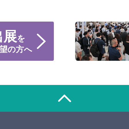
出展
を
望の方へ