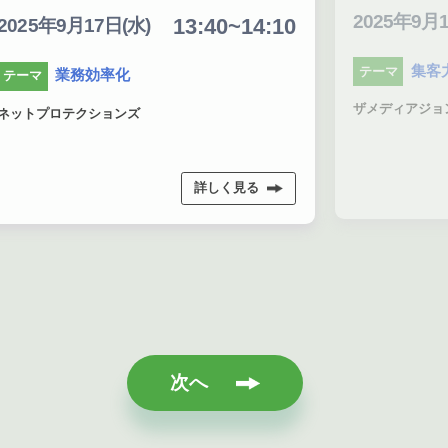
14:20~14:50
2025年9月17日(水)
20
0
集客力アップ
テーマ
テ
ザメディアジョン
ホー
詳しく見る
次へ