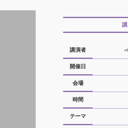
講
講演者
開催日
会場
時間
テーマ