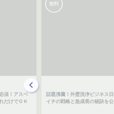
無料
外壁洗浄ビジネス日本
ドローンで“見せる”営
と急成長の秘訣を公開
ーム成約率UP事例を大