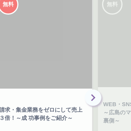
無料
WEB・SNS集客×ブランディング
ホ
～広島のマエダハウジング成功の
ー
裏側～