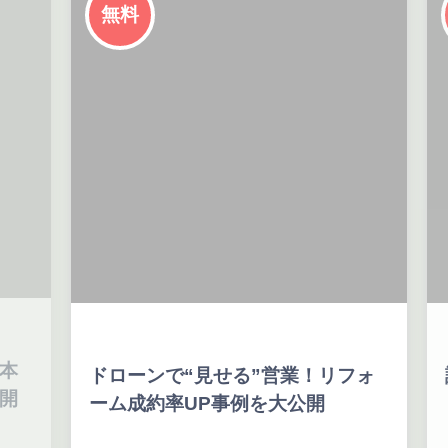
無料
業！リフォ
請求・集金業務をゼロにして売上
公開
３倍！～成 功事例をご紹介～