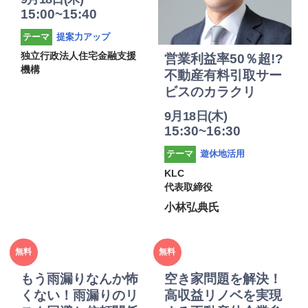
15:00~15:40
提案力アップ
テーマ
独立行政法人住宅金融支援
営業利益率50％超!?
機構
不動産有料引取サー
ビスのカラクリ
9月18日(木)
15:30~16:30
遊休地活用
テーマ
KLC
代表取締役
小林弘典氏
2025年
2025年
無料
無料
度
度
もう雨漏りなんか怖
空き家問題を解決！
くない！雨漏りのリ
高収益リノベを実現