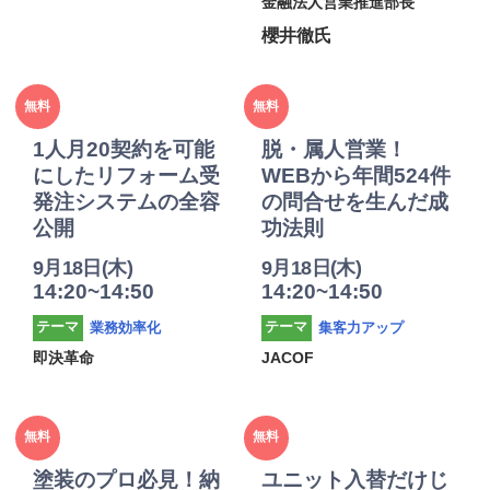
金融法人営業推進部長
櫻井徹氏
2025年
2025年
無料
無料
度
度
1人月20契約を可能
脱・属人営業！
にしたリフォーム受
WEBから年間524件
発注システムの全容
の問合せを生んだ成
公開
功法則
9月18日(木)
9月18日(木)
14:20~14:50
14:20~14:50
業務効率化
集客力アップ
テーマ
テーマ
即決革命
JACOF
2025年
2025年
無料
無料
度
度
塗装のプロ必見！納
ユニット入替だけじ