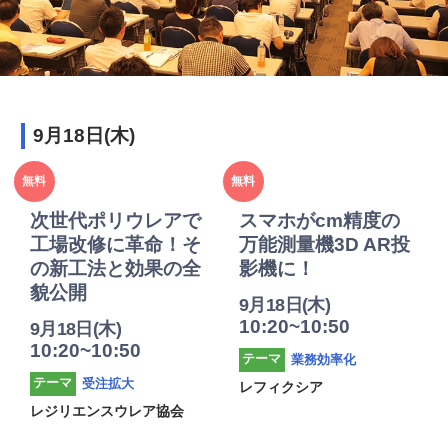
9月18日(木)
2025年
2025年
無料
無料
度
度
次世代ポリウレアで
スマホがcm精度の
工場改修に革命！そ
万能測量機3D AR投
の新工法と効果の全
影機に！
貌公開
9月18日(木)
10:20~10:50
9月18日(木)
10:20~10:50
業務効率化
テーマ
受注拡大
テーマ
レフィクシア
レジリエンスウレア協会