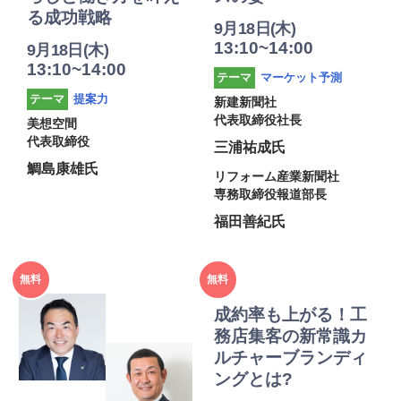
る成功戦略
9月18日(木)
13:10~14:00
9月18日(木)
13:10~14:00
マーケット予測
テーマ
提案力
テーマ
新建新聞社
代表取締役社長
美想空間
代表取締役
三浦祐成氏
鯛島康雄氏
リフォーム産業新聞社
専務取締役報道部長
福田善紀氏
2025年
2025年
無料
無料
度
度
成約率も上がる！工
務店集客の新常識カ
ルチャーブランディ
ングとは?