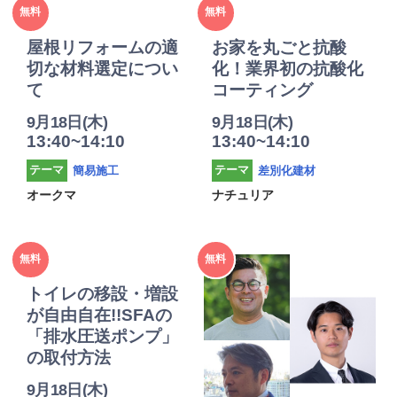
2025年
2025年
無料
無料
度
度
屋根リフォームの適
お家を丸ごと抗酸
切な材料選定につい
化！業界初の抗酸化
て
コーティング
9月18日(木)
9月18日(木)
13:40~14:10
13:40~14:10
簡易施工
差別化建材
テーマ
テーマ
オークマ
ナチュリア
2025年
2025年
無料
無料
度
度
トイレの移設・増設
が自由自在!!SFAの
「排水圧送ポンプ」
の取付方法
9月18日(木)