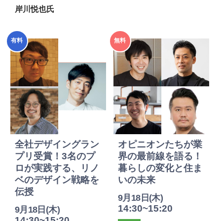
岸川悦也氏
2025年
2025年
有料
無料
度
度
全社デザイングラン
オピニオンたちが業
プリ受賞！3名のプ
界の最前線を語る！
ロが実践する、リノ
暮らしの変化と住ま
ベのデザイン戦略を
いの未来
伝授
9月18日(木)
14:30~15:20
9月18日(木)
14:30~15:20