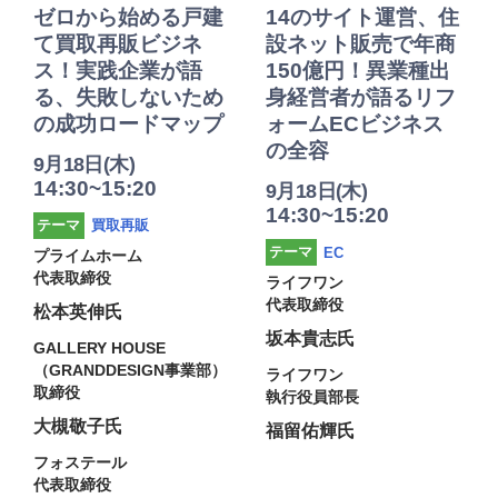
ゼロから始める戸建
14のサイト運営、住
て買取再販ビジネ
設ネット販売で年商
ス！実践企業が語
150億円！異業種出
る、失敗しないため
身経営者が語るリフ
の成功ロードマップ
ォームECビジネス
の全容
9月18日(木)
14:30~15:20
9月18日(木)
14:30~15:20
買取再販
テーマ
テーマ
EC
プライムホーム
代表取締役
ライフワン
代表取締役
松本英伸氏
坂本貴志氏
GALLERY HOUSE
（GRANDDESIGN事業部）
ライフワン
取締役
執行役員部長
大槻敬子氏
福留佑輝氏
フォステール
代表取締役