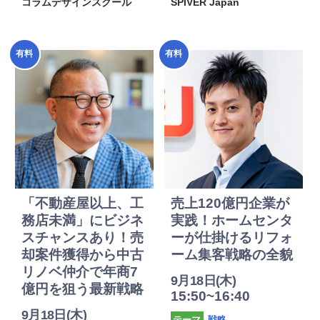
コラムデザインスクール
SPIVER Japan
2025年
2025年
有料
有料
度
度
「不動産屋以上、工
売上120億円企業が
務店未満」にビジネ
実践！ホームセンタ
スチャンスあり！売
ーが仕掛けるリフォ
却案件獲得から中古
ーム集客戦略の全貌
リノベ仲介で年商7
9月18日(木)
億円を狙う最新戦略
15:50~16:40
9月18日(木)
戦略
テーマ