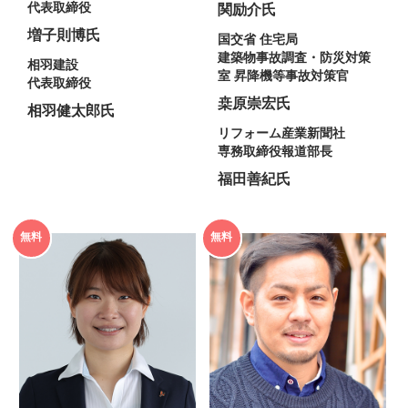
関励介氏
代表取締役
増子則博氏
国交省 住宅局
建築物事故調査・防災対策
相羽建設
室 昇降機等事故対策官
代表取締役
桒原崇宏氏
相羽健太郎氏
リフォーム産業新聞社
専務取締役報道部長
福田善紀氏
2025年
2025年
無料
無料
度
度