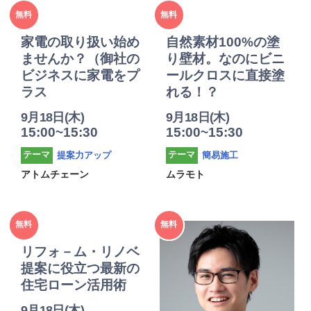
2025年
2025年
無料
無料
度
度
家電の取り扱い始め
自然素材100%の塗
ませんか？（御社の
り壁材。なのにビニ
ビジネスに家電をプ
ールクロスに直接塗
ラス
れる！？
9月18日(木)
9月18日(木)
15:00~15:30
15:00~15:30
提案力アップ
簡易施工
テーマ
テーマ
アトムチェーン
ムラモト
2025年
2025年
無料
無料
度
度
リフォ－ム・リノベ
提案に役立つ最新の
住宅ローン活用術
9月18日(木)