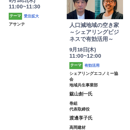
9月18日(木)
11:00~11:30
受注拡大
テーマ
アサンテ
人口減地域の空き家
～シェアリングビジ
ネスで有効活用～
9月18日(木)
11:00~12:00
有効活用
テーマ
シェアリングエコノミー協
会
地域共生事業部
䉉山創一氏
巻組
代表取締役
渡邊享子氏
高岡建材