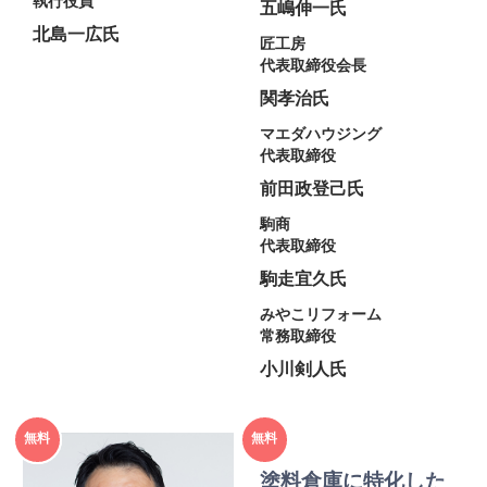
執行役員
五嶋伸一氏
北島一広氏
匠工房
代表取締役会長
関孝治氏
マエダハウジング
代表取締役
前田政登己氏
駒商
代表取締役
駒走宜久氏
みやこリフォーム
常務取締役
小川剣人氏
2025年
2025年
無料
無料
度
度
塗料倉庫に特化した