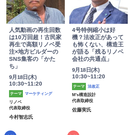
人気動画の再生回数
4号特例縮小は好
は10万回超！古民家
機？法改正があって
再生で高額リノベ受
も怖くない、構造王
注×地方ビルダーの
が語る「残るリノベ
SNS集客の「かた
会社の共通点」
ち」
9月18日(木)
10:30~11:20
9月18日(木)
10:30~11:20
法改正
テーマ
マーケティング
テーマ
M's構造設計
代表取締役
リノベ
代表取締役
佐藤実氏
今村智志氏
2025年
2025年