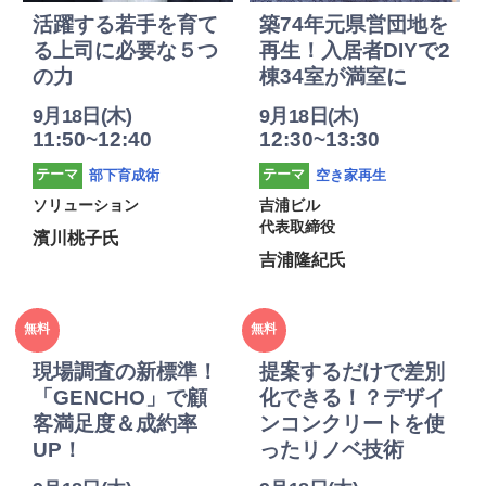
活躍する若手を育て
築74年元県営団地を
る上司に必要な５つ
再生！入居者DIYで2
の力
棟34室が満室に
9月18日(木)
9月18日(木)
11:50~12:40
12:30~13:30
部下育成術
空き家再生
テーマ
テーマ
ソリューション
吉浦ビル
代表取締役
濱川桃子氏
吉浦隆紀氏
2025年
2025年
無料
無料
度
度
現場調査の新標準！
提案するだけで差別
「GENCHO」で顧
化できる！？デザイ
客満足度＆成約率
ンコンクリートを使
UP！
ったリノベ技術