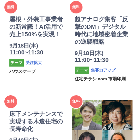
2025年
2025年
無料
無料
度
度
屋根・外装工事業者
超アナログ集客「反
の新常識！AI活用で
撃のDM」デジタル
売上150%を実現！
時代に地域密着企業
の逆襲戦略
9月18日(木)
11:00~11:30
9月18日(木)
11:00~11:30
受注拡大
テーマ
集客力アップ
テーマ
ハウスケープ
住宅チラシ.com 市場印刷
2025年
2025年
無料
無料
度
度
床下メンテナンスで
実現する木造住宅の
長寿命化