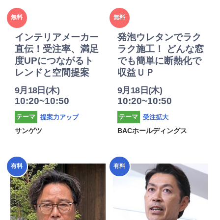
2025年
2025年
無料
無料
度
度
インテリアメーカー
発泡ウレタンでラク
直伝！受注率、満足
ラク施工！ どんな窓
度UPにつながるト
でも簡単に断熱化で
レンドと空間提案
収益ＵＰ
9月18日(木)
9月18日(木)
10:20~10:50
10:20~10:50
提案力アップ
受注拡大
テーマ
テーマ
サンゲツ
BACホールディングス
2025年
2025年
有料
有料
度
度