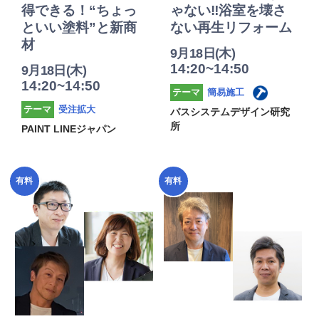
得できる！“ちょっ
ゃない‼浴室を壊さ
といい塗料”と新商
ない再生リフォーム
材
9月18日(木)
14:20~14:50
9月18日(木)
14:20~14:50
簡易施工
テーマ
受注拡大
テーマ
バスシステムデザイン研究
所
PAINT LINEジャパン
2025年
2025年
有料
有料
度
度