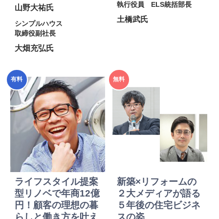
執行役員 ELS統括部長
山野大祐氏
土橋武氏
シンプルハウス
取締役副社長
大畑充弘氏
2025年
2025年
有料
無料
度
度
ライフスタイル提案
新築×リフォームの
型リノベで年商12億
２大メディアが語る
円！顧客の理想の暮
５年後の住宅ビジネ
らしと働き方を叶え
スの姿