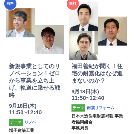
2025年
2025年
有料
無料
度
度
新規事業としてのリ
福田善紀が聞く！住
ノベーション！ゼロ
宅の耐震化はなぜ進
から事業を立ち上
まないのか？
げ、軌道に乗せる戦
9月18日(木)
略
11:50~12:40
9月18日(木)
耐震リフォーム
テーマ
11:50~12:40
日本木造住宅耐震補強 事業
リノベ
者協同組合
テーマ
事務局長
増子建築工業