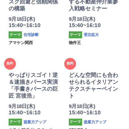
スク回避と信頼関係
する不動産仲介業参
の構築
入戦略セミナー
9月18日(木)
9月18日(木)
15:40~16:10
15:40~16:10
住宅診断
受注拡大
テーマ
テーマ
アマケン関西
物件王
2025年
2025年
無料
無料
度
度
やっぱりスゴイ！逆
どんな空間にも合わ
＆速描きパース実演
せられるイタリアン
「手書きパースの巨
テクスチャーペイン
匠 宮後浩」
ト
9月18日(木)
9月18日(木)
15:40~16:10
15:40~16:10
提案力アップ
提案力アップ
テーマ
テーマ