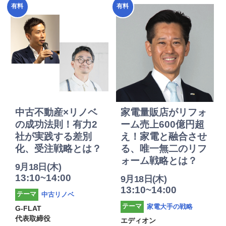
2025年
2025年
有料
有料
度
度
中古不動産×リノベ
家電量販店がリフォ
の成功法則！有力2
ーム売上600億円超
社が実践する差別
え！家電と融合させ
化、受注戦略とは？
る、唯一無二のリフ
ォーム戦略とは？
9月18日(木)
13:10~14:00
9月18日(木)
13:10~14:00
中古リノベ
テーマ
家電大手の戦略
テーマ
G-FLAT
代表取締役
エディオン