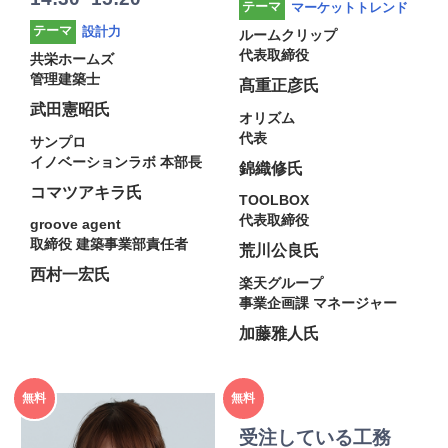
マーケットトレンド
テーマ
設計力
テーマ
ルームクリップ
代表取締役
共栄ホームズ
管理建築士
髙重正彦氏
武田憲昭氏
オリズム
代表
サンプロ
イノベーションラボ 本部長
錦織修氏
コマツアキラ氏
TOOLBOX
代表取締役
groove agent
取締役 建築事業部責任者
荒川公良氏
西村一宏氏
楽天グループ
事業企画課 マネージャー
加藤雅人氏
2025年
2025年
無料
無料
度
度
受注している工務