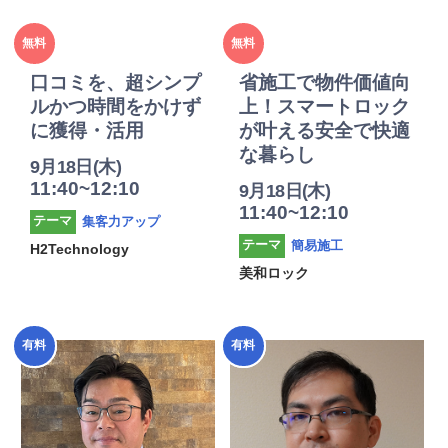
2025年
2025年
無料
無料
度
度
口コミを、超シンプ
省施工で物件価値向
ルかつ時間をかけず
上！スマートロック
に獲得・活用
が叶える安全で快適
な暮らし
9月18日(木)
11:40~12:10
9月18日(木)
11:40~12:10
集客力アップ
テーマ
簡易施工
テーマ
H2Technology
美和ロック
2025年
2025年
有料
有料
度
度