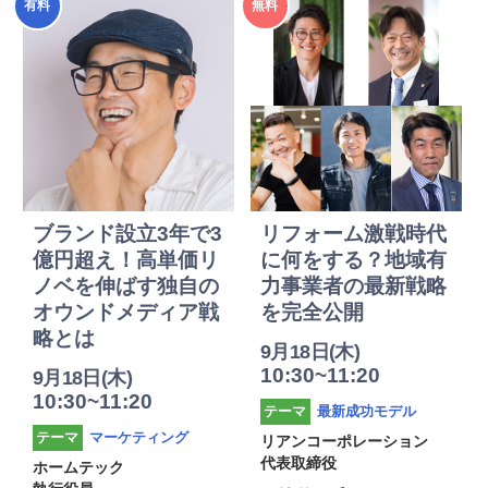
有料
無料
度
度
ブランド設立3年で3
リフォーム激戦時代
億円超え！高単価リ
に何をする？地域有
ノベを伸ばす独自の
力事業者の最新戦略
オウンドメディア戦
を完全公開
略とは
9月18日(木)
10:30~11:20
9月18日(木)
10:30~11:20
最新成功モデル
テーマ
マーケティング
テーマ
リアンコーポレーション
代表取締役
ホームテック