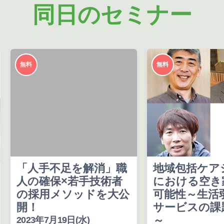
同日のセミナー
無料
無料
「人手不足を解消」職
地域包括ケア
人の確保×若手技術者
における空き
の採用メソッドを大公
可能性～生活
開！
サービスの課
～
2023年7月19日(水)