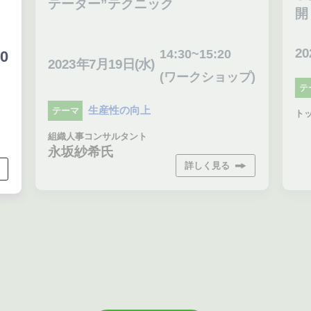
テーター”テクニック
開
20
14:30~15:20
0
2023年7月19日(水)
(ワークショップ)
テ
生産性の向上
テーマ
トッ
組織人事コンサルタント
永坂紗希氏
詳しく見る