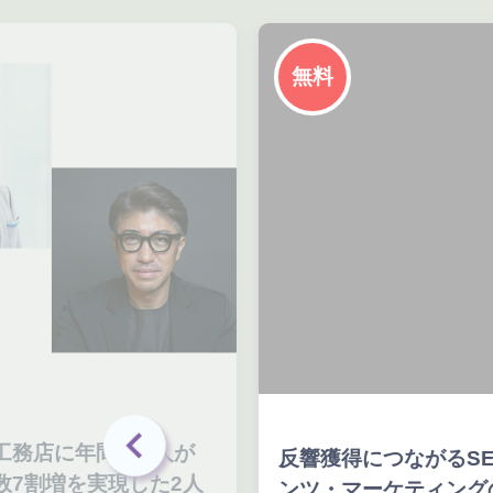
無料
務店に年間500人が
反響獲得につながるSE
7割増を実現した2人
ンツ・マーケティング