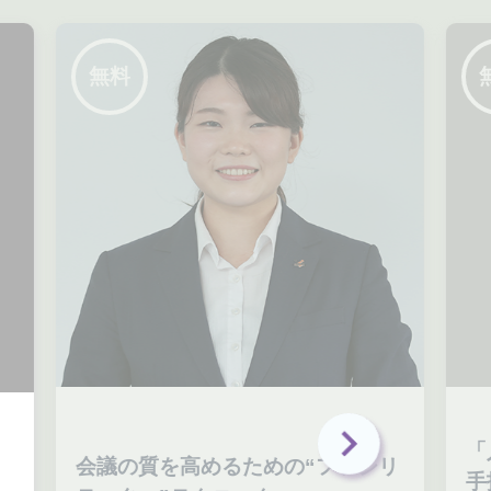
無料
「
会議の質を高めるための“ファシリ
手