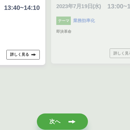
13:00~13:30
2023年7月19日(水)
20
0
業務効率化
テーマ
テ
即決革命
住宅
詳しく見る
次へ