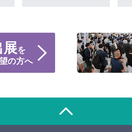
出展
を
望の方へ