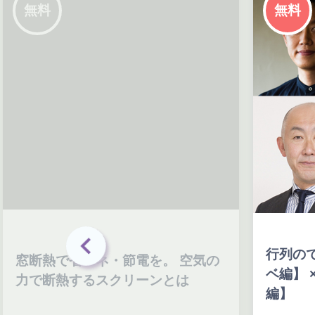
無料
行列のできる工務店相談
エネ・節電を。 空気の
ベ編】 × 工務店リノベ
るスクリーンとは
編】