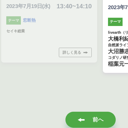
13:40~14:10
日(水)
10
2023年7月19日(水)
テーマ
livearth（リヴアース）
大橋利紀氏
自然派ライフ住宅設計
大沼勝志氏
詳しく見る
コダリノ研究所
稲葉元一朗氏
前へ