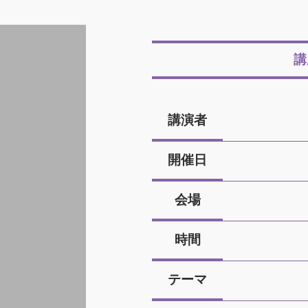
講
講演者
開催日
会場
時間
テーマ