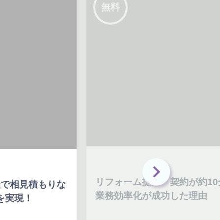
無料
リフォーム提案・契約が約10分！
J
な
業務効率化が成功した理由
保