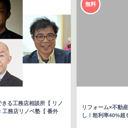
無料
所【 リノ
リフォーム×不動産で相見積もり
塾【 番外
し！粗利率40%超を実現！