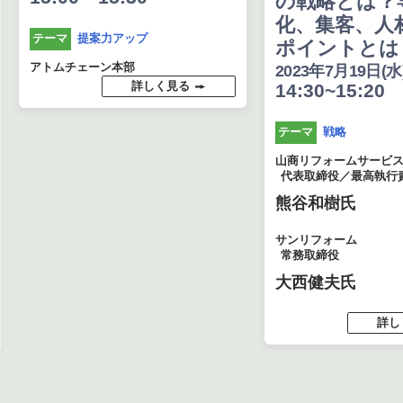
の戦略とは？
化、集客、人
提案力アップ
テーマ
ポイントとは
アトムチェーン本部
2023年7月19日(水
詳しく見る
14:30~15:20
戦略
テーマ
山商リフォームサービ
代表取締役／最高執行責
熊谷和樹氏
サンリフォーム
常務取締役
大西健夫氏
詳し