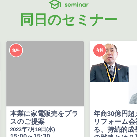
seminar
同日のセミナー
無料
有料
本業に家電販売をプラ
年商30億円
スのご提案
リフォーム会
る、持続的成
2023年7月19日(水)
15:00～15:30