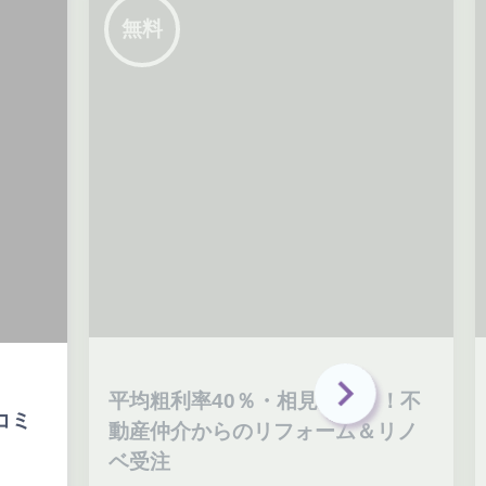
無料
平均粗利率40％・相見積り０！不
i
動産仲介からのリフォーム＆リノ
成
ベ受注
介