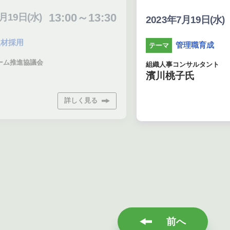
13:00～13:30
日(水)
15
2023年7月19日(水)
用
管理職育成
テーマ
進協議会
組織人事コンサルタント
濱川桃子氏
詳しく見る
前へ