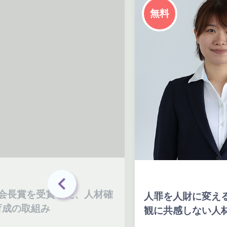
無料
長賞を受賞した、人材確
人罪を人財に変える！
の取組み
観に共感しない人材の