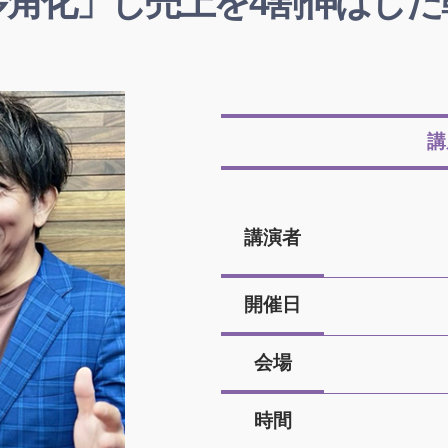
多角化」し売上を4割伸ばした
講
講演者
開催日
会場
時間