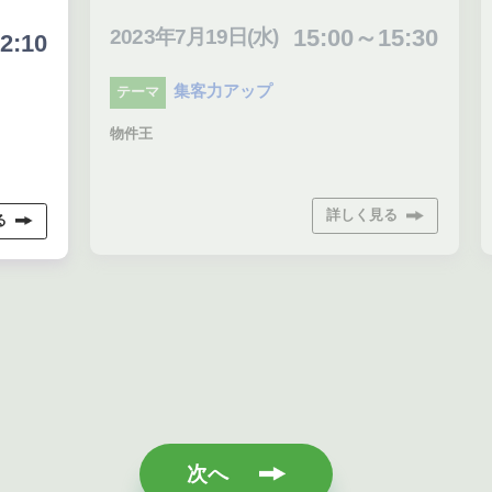
15:00～15:30
2023年7月19日(水)
20
0
集客力アップ
テーマ
テ
nat
物件王
詳しく見る
次へ