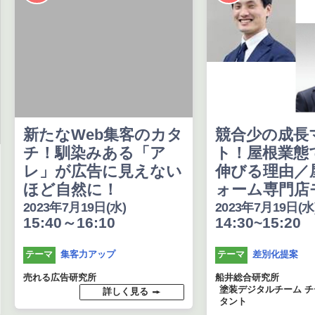
新たなWeb集客のカタ
競合少の成長
チ！馴染みある「ア
ト！屋根業態
レ」が広告に見えない
伸びる理由／
ほど自然に！
ォーム専門店
2023年7月19日(水)
2023年7月19日(水
15:40～16:10
14:30~15:20
集客力アップ
差別化提案
テーマ
テーマ
売れる広告研究所
船井総合研究所
塗装デジタルチーム 
詳しく見る
タント