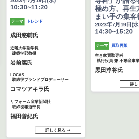
専科」が語る
2023年7月19日(水)
10:30~11:20
極め方、再生
まい手の集客
トレンド
テーマ
2023年7月19日(水
14:30~15:20
成田悠輔氏
買取再販
テーマ
近畿大学副学長
建築学部教授
空き家買取専科
執行役員 兼 不動産事
岩前篤氏
黒田淳将氏
LOCAS
取締役ブランドプロデューサー
詳し
コマツアキラ氏
リフォーム産業新聞社
取締役報道部長
福田善紀氏
詳しく見る