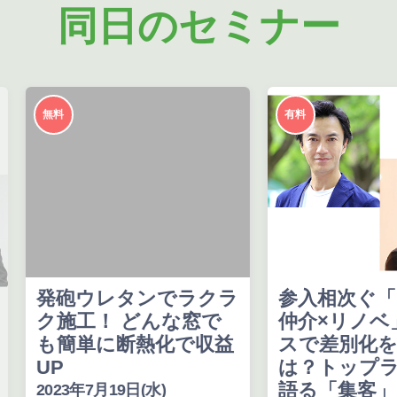
同日のセミナー
無料
有料
発砲ウレタンでラクラ
参入相次ぐ「
ク施工！ どんな窓で
仲介×リノベ
も簡単に断熱化で収益
スで差別化を
UP
は？トップラ
語る「集客」
2023年7月19日(水)