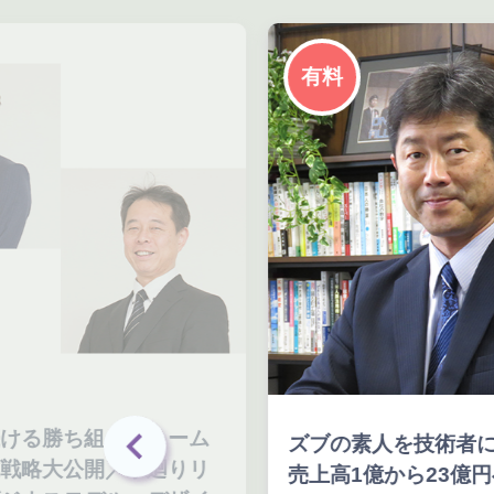
有料
ける勝ち組リフォーム
ズブの素人を技術者に
戦略大公開／水廻りリ
売上高1億から23億円