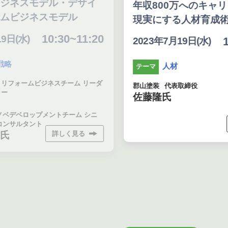
ジネスモデル・デザイ
年収800万へのキャリ
ムビジネスモデル
現実にする人材育成術
10:30~11:20
日(水)
11
2023年7月19日(水)
略
人材
テーマ
フォームビジネスチーム リーダ
郡山塗装
代表取締役
ー
佐藤隆氏
ベデベロップメントチーム シニ
ンサルタント
詳しく見る
氏