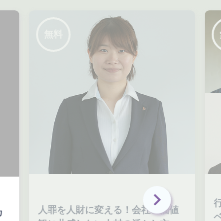
無料
行
人罪を人財に変える！会社の価値
ベ