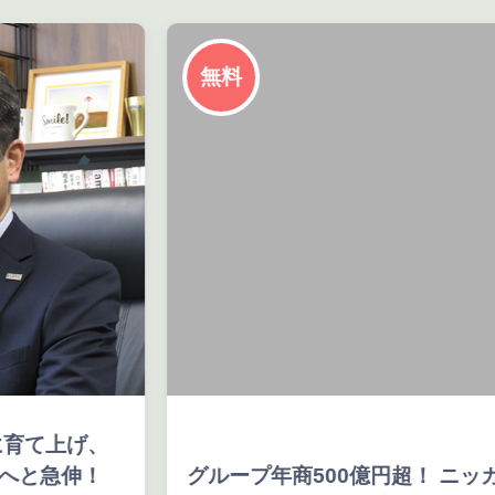
無料
育て上げ、
へと急伸！
グループ年商500億円超！ ニッカ