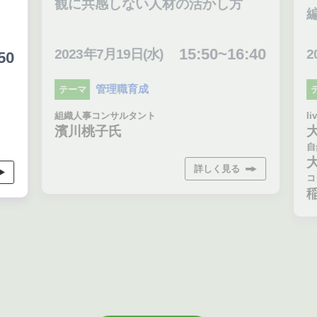
観に共感しない人材の活かし方
編
15:50~16:40
2023年7月19日(水)
20
0
管理職育成
テーマ
テ
組織人事コンサルタント
liv
濱川桃子氏
大
自然
大
詳しく見る
コダ
稲