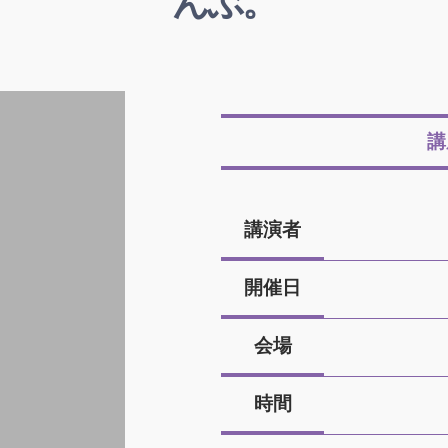
んぶ。
講
講演者
開催日
会場
時間