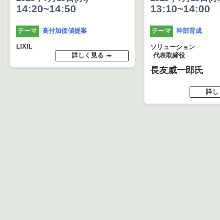
14:20~14:50
13:10~14:00
高付加価値提案
幹部育成
テーマ
テーマ
LIXIL
ソリューション
詳しく見る
代表取締役
長友威一郎氏
詳し