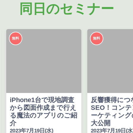
同日のセミナー
無料
無料
iPhone1台で現地調査
反響獲得につ
から図面作成まで行え
SEO！コン
る魔法のアプリのご紹
ーケティン
介
大公開
2023年7月19日(水)
2023年7月19日(水