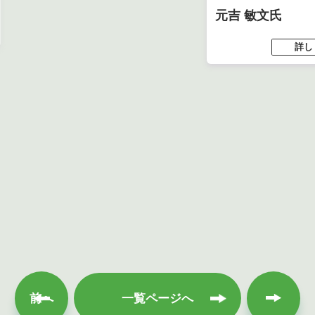
元吉 敏文氏
詳し
次へ
前へ
一覧ページへ