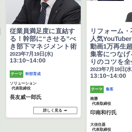
従業員満足度に直結す
リフォーム・
る！幹部に“させる”べ
人気YouTube
き部下マネジメント術
動画1万再生
集客につなげ
2023年7月19日(水)
13:10~14:00
りのコツを全
2023年7月19日(水
幹部育成
テーマ
13:10~14:00
ソリューション
代表取締役
集客
テーマ
長友威一郎氏
南勝
代表取締役
詳しく見る
印南和行氏
大信住器
代表取締役