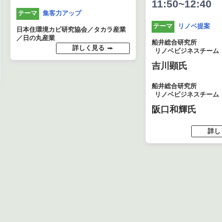
11:50~12:40
集客力アップ
テーマ
リノベ提案
テーマ
日本住環境カビ研究協会／タカラ産業
／日の丸産業
船井総合研究所
詳しく見る
リノベビジネスチーム
吉川顕氏
船井総合研究所
リノベビジネスチーム
阪口和輝氏
詳し