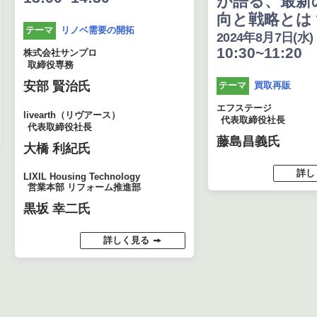
が語る、最新
向と戦略とは
リノベ需要の開拓
テーマ
2024年8月7日(水)
10:30~11:20
株式会社サンプロ
取締役専務
安部 賢治氏
買取再販
テーマ
エフステージ
livearth（リヴアース）
代表取締役社長
代表取締役社長
藤島昌義氏
大橋 利紀氏
詳し
LIXIL Housing Technology
営業本部 リフォーム推進部
黒坂 幸二氏
詳しく見る