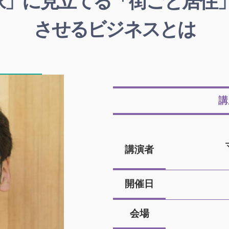
家」に見立てる「街ごと居住
させるビジネスとは
講
講演者
開催日
会場