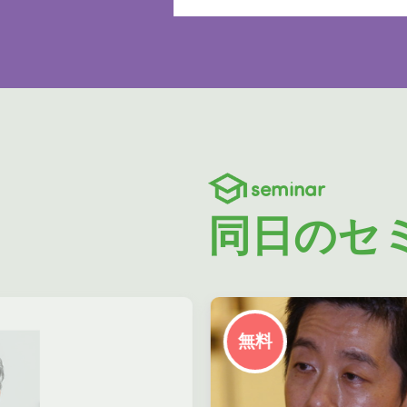
seminar
同日のセ
無料