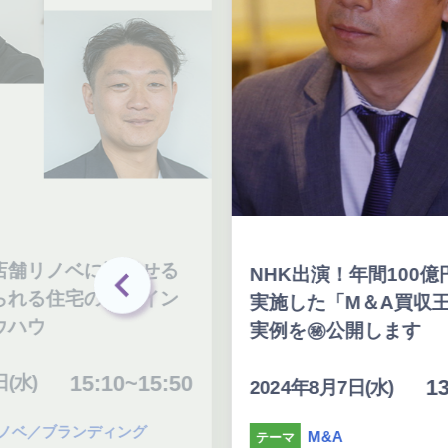
店舗リノベに活かせる
NHK出演！年間100億
られる住宅のデザイン
実施した「M＆A買収
ウハウ
実例を㊙公開します
15:10~15:50
(水)
13
2024年8月7日(水)
ノベ／ブランディング
M&A
テーマ