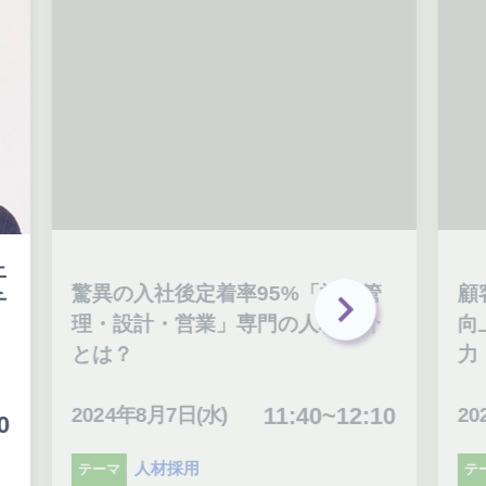
上
驚異の入社後定着率95%「施工管
顧
チ
理・設計・営業」専門の人材紹介
向
とは？
力
11:40~12:10
2024年8月7日(水)
20
0
人材採用
テーマ
テ