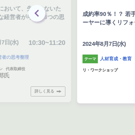
おいて、失敗しないた
成約率90％！？ 若手
経営者が考える3つの思
ーヤーに導くリフォー
10:30~11:20
(水)
11
2024年8月7日(水)
の思考整理
人材育成・教育
テーマ
代表取締役
リ・ワークショップ
氏
詳しく見る