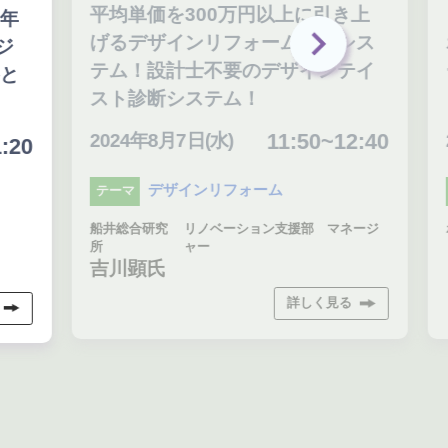
平均単価を300万円以上に引き上
げるデザインリフォーム営業シス
ホ
テム！設計士不要のデザインテイ
ー
スト診断システム！
11:50~12:40
2024年8月7日(水)
20
0
デザインリフォーム
テーマ
テ
船井総合研究
リノベーション支援部 マネージ
ホー
所
ャー
吉川顕氏
詳しく見る