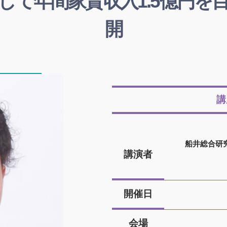
して年間家賃収入1.5億円を
開
講
船井総合研
講演者
開催日
会場