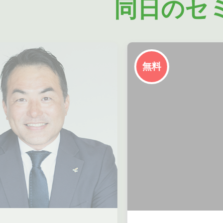
同日のセ
無料