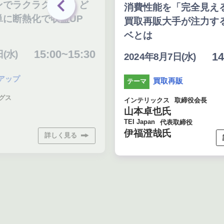
ンでラクラク施工！ど
消費性能を「完全見
単に断熱化で収益UP
買取再販大手が注力す
ベとは
15:00~15:30
(水)
14
2024年8月7日(水)
アップ
買取再販
テーマ
グス
インテリックス
取締役会長
山本卓也氏
TEI Japan
代表取締役
伊福澄哉氏
詳しく見る