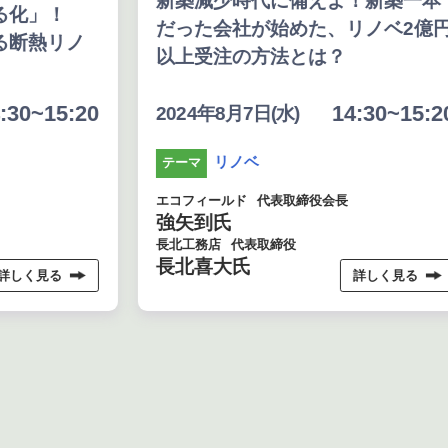
新築減少時代に備えよ！新築一本
える化」！
だった会社が始めた、リノベ2億
る断熱リノ
以上受注の方法とは？
:30~15:20
14:30~15:2
2024年8月7日(水)
リノベ
テーマ
エコフィールド
代表取締役会長
強矢到氏
長北工務店
代表取締役
長北喜大氏
詳しく見る
詳しく見る