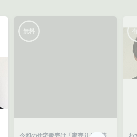
無料
令和の住宅販売は「家売りから暮
わ