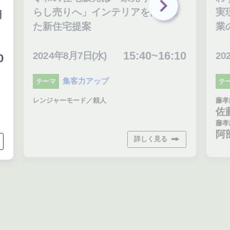
らし売りへ」インテリアを活用し
実
円
た新住宅提案
業
15:40~16:10
2024年8月7日(水)
20
0
集客力アップ
テーマ
テ
レンジャーモード／頼人
藤孝
佐
藤孝
阿
詳しく見る