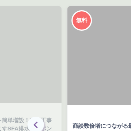
無料
レ簡単増設！改修工事
商談数倍増につながる
すSFA排水圧送ポン