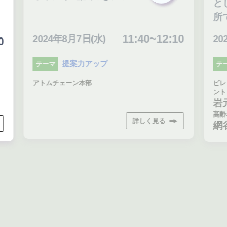
と
所
11:40~12:10
2024年8月7日(水)
20
0
提案力アップ
テーマ
テ
アトムチェーン本部
ビレ
ント
岩
高齢
詳しく見る
網