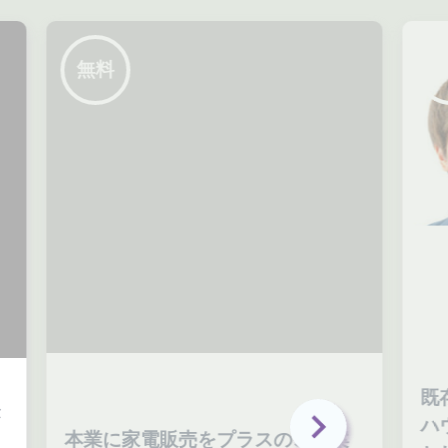
無料
既
ハ
本業に家電販売をプラスのご提案