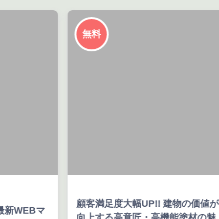
無料
顧客満足度大幅UP!! 建物の価値が
最新WEBマ
向上する高意匠・高機能塗材の魅