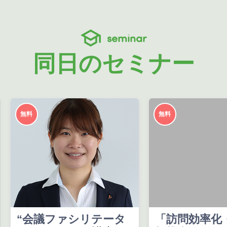
seminar
同日のセミナー
無料
無料
“会議ファシリテータ
「訪問効率化