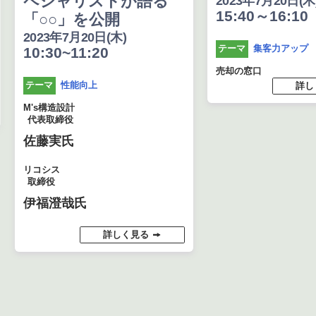
ペシャリストが語る
2023年7月20日(木
15:40～16:10
「○○」を公開
2023年7月20日(木)
集客力アップ
テーマ
10:30~11:20
売却の窓口
性能向上
テーマ
詳し
M's構造設計
代表取締役
佐藤実氏
リコシス
取締役
伊福澄哉氏
詳しく見る