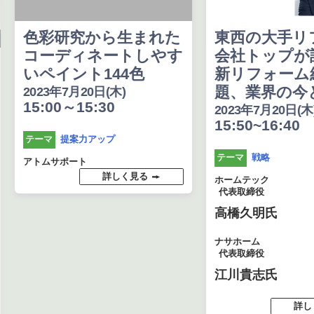
色彩研究から生まれた
東西の大手リ
コーディネートしやす
会社トップが
いペイント144色
新リフォーム
題、業界の今
2023年7月20日(木)
15:00～15:30
2023年7月20日(木
15:50~16:40
提案力アップ
テーマ
戦略
テーマ
アトムサポート
詳しく見る
ホームテック
代表取締役
高橋久明氏
ナサホーム
代表取締役
江川貴志氏
詳し