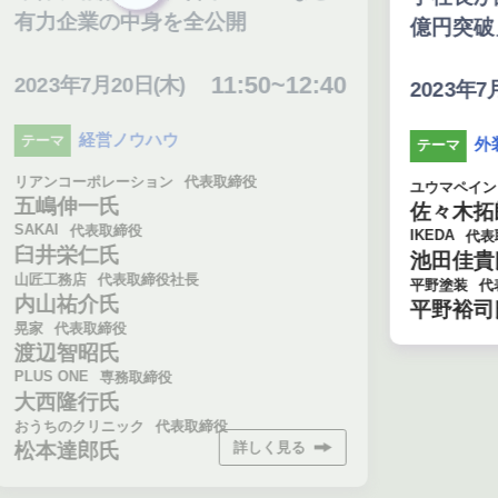
中身を全公開
億円突破」への道
11:50~12:40
日(木)
11
2023年7月20日(木)
ウハウ
外装
テーマ
ション
代表取締役
ユウマペイント
代表取締役社長
佐々木拓朗氏
役
IKEDA
代表取締役
池田佳貴氏
取締役社長
平野塗装
代表取締役
平野裕司氏
取締役
ク
代表取締役
詳しく見る