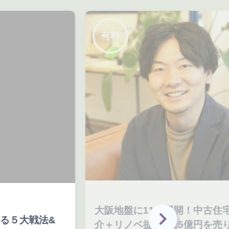
有料
大阪地盤に11店展開！中古住宅仲
業
介＋リノベ提案で25億円を売り上