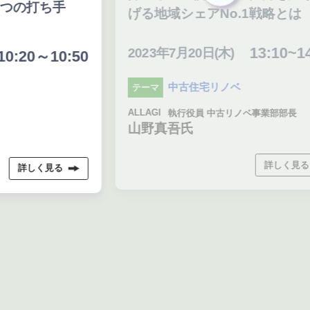
化
げる地域シェアNo.1戦略とは
13:10~14:00
2023年7月20日(木)
20
0
中古住宅リノベ
テーマ
テ
ALLAGI
執行役員 中古リノベ事業部部長
キュ
山野真吾氏
詳しく見る