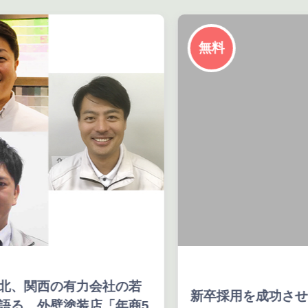
無料
力会社の若
新卒採用を成功させる５大戦法&
装店「年商5