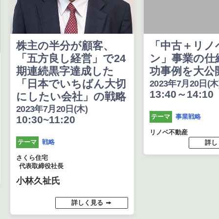
株主の半分が顧客、
「中古＋リノ
「五方良し経営」で24
ン」事業の仕
期連続黒字達成した
功事例を大公
「日本でいちばん大切
2023年7月20日(木
13:40～14:10
にしたい会社」の戦略
2023年7月20日(木)
事業戦略
テーマ
10:30~11:20
リノベ不動産
戦略
テーマ
詳し
さくら住宅
代表取締役社長
小林久祉氏
詳しく見る