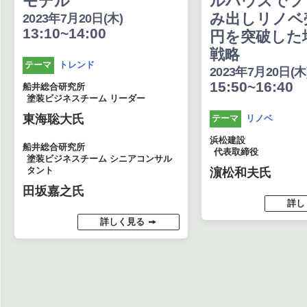
モデル
ルハウスでフ
み出しリノベ
2023年7月20日(木)
13:10~14:00
円を突破した
戦略
トレンド
テーマ
2023年7月20日(木
15:50~16:40
船井総合研究所
塗装ビジネスチーム リーダー
東海聡大氏
リノベ
テーマ
浜松建設
船井総合研究所
代表取締役
塗装ビジネスチーム シニアコンサル
タント
濵松和夫氏
田坂嘉之氏
詳し
詳しく見る