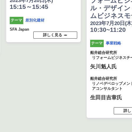
フォームビジ
2023年7月20日(木)
15:15～15:45
ル・デザイン
ムビジネスモ
差別化建材
テーマ
2023年7月20日(木
10:30~11:20
SFA Japan
詳しく見る
事業戦略
テーマ
船井総合研究所
リフォームビジネスチ
矢川魁人氏
船井総合研究所
リノベデベロップメン
アコンサルタント
生田目吉章氏
詳し