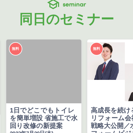
seminar
同日のセミナー
無料
無料
1日でどこでもトイレ
高成長を続け
を簡単増設 省施工で水
リフォーム会
回り改修の新提案
戦略大公開／