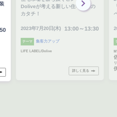
装
Doliveが考える新しい住宅提案の
「
カタチ！
ペ
13:00～13:30
2023年7月20日(木)
20
0
集客力アップ
テーマ
テ
LIFE LABEL/Dolive
M'
佐
リコ
伊
詳しく見る