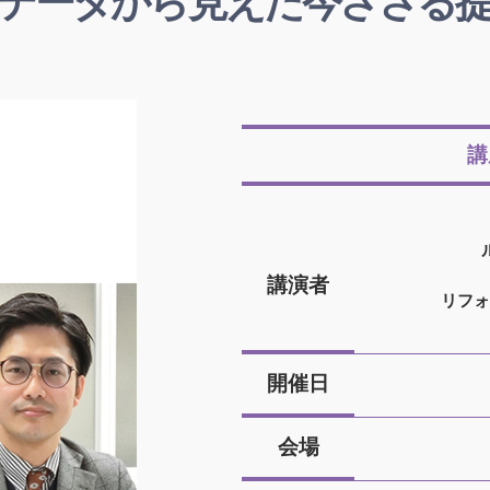
データから見えた今ささる
講
講演者
リフォ
開催日
会場