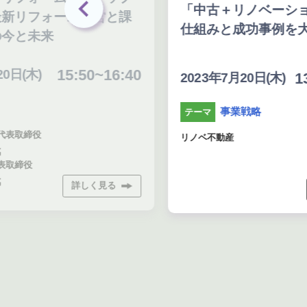
「中古＋リノベーショ
新リフォーム経営と課
仕組みと成功事例を大
今と未来
15:50~16:40
日(木)
13
2023年7月20日(木)
事業戦略
テーマ
表取締役
リノベ不動産
取締役
詳しく見る