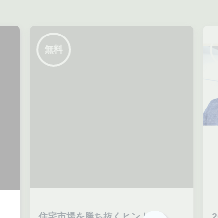
無料
住宅市場を勝ち抜くヒント。
2