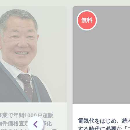
無料
で年間1000戸超販
電気代をはじめ、続々
物件価格査定で効率化
する時代に必要な「エ