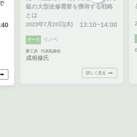
と
級の大型改修需要を獲得する戦略
とは
20
13:10~14:00
0
2023年7月20日(木)
テ
リノベ
テーマ
住宅
夢工房
代表取締役
成相修氏
詳しく見る