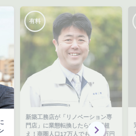
有料
新築工務店が「リノベーション専
完
門店」に業態転換したら6億円超
リ
え！商圏人口17万人でも2000万円