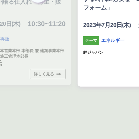
語る仕入れ・再生・販
フォーム」
10:30~11:20
日(木)
11
2023年7月20日(木)
販
エネルギー
テーマ
業本部 本部長 兼 建築事業本部
絆ジャパン
工管理本部長
詳しく見る