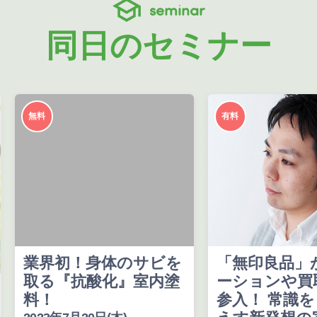
seminar
同日のセミナー
無料
有料
業界初！身体のサビを
「無印良品」
取る『抗酸化』室内塗
ーションや買
料！
参入！ 常識